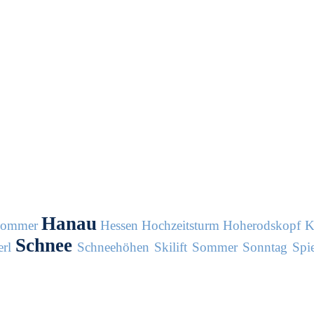
Hanau
sommer
Hessen
Hochzeitsturm
Hoherodskopf
K
Schnee
rl
Schneehöhen
Skilift
Sommer
Sonntag
Spie