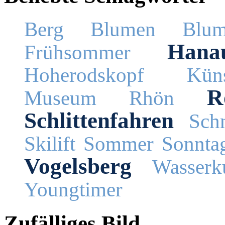
Berg
Blumen
Blum
Hana
Frühsommer
Hoherodskopf
Küns
R
Museum
Rhön
Schlittenfahren
Schn
Skilift
Sommer
Sonnta
Vogelsberg
Wasserk
Youngtimer
Zufälliges Bild