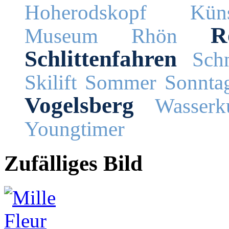
Hoherodskopf
Küns
R
Museum
Rhön
Schlittenfahren
Schn
Skilift
Sommer
Sonnta
Vogelsberg
Wasserk
Youngtimer
Zufälliges Bild