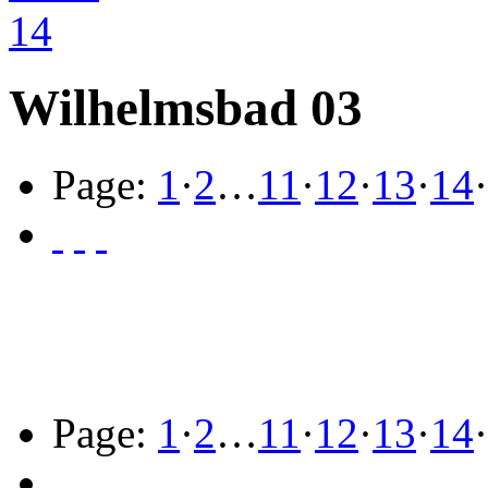
Wilhelmsbad 03
Page:
1
·
2
…
11
·
12
·
13
·
14
·
Page:
1
·
2
…
11
·
12
·
13
·
14
·