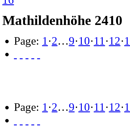
Mathildenhöhe 2410
Page:
1
·
2
…
9
·
10
·
11
·
12
·
1
Page:
1
·
2
…
9
·
10
·
11
·
12
·
1