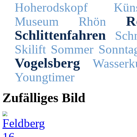
Hoherodskopf
Küns
R
Museum
Rhön
Schlittenfahren
Schn
Skilift
Sommer
Sonnta
Vogelsberg
Wasserk
Youngtimer
Zufälliges Bild