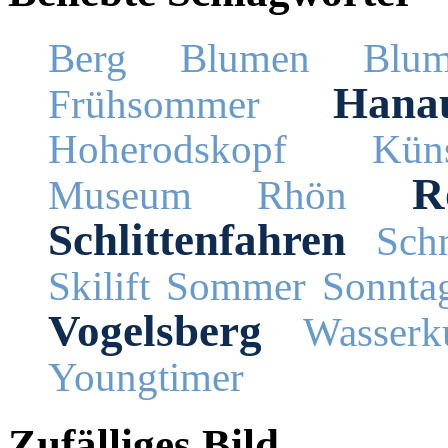
Berg
Blumen
Blum
Hana
Frühsommer
Hoherodskopf
Küns
R
Museum
Rhön
Schlittenfahren
Schn
Skilift
Sommer
Sonnta
Vogelsberg
Wasserk
Youngtimer
Zufälliges Bild